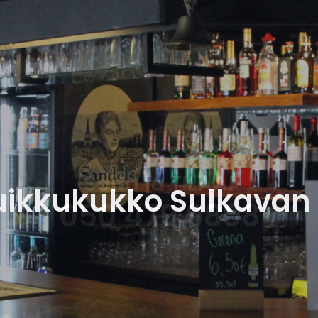
Soita ja TILAA!
050 479 0808