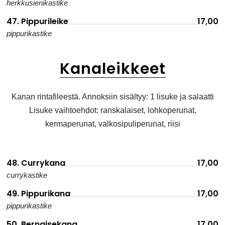
herkkusienikastike
47. Pippurileike
17,00
pippurikastike
Kanaleikkeet
Kanan rintafileestä. Annoksiin sisältyy: 1 lisuke ja salaatti
Lisuke vaihtoehdot: ranskalaiset, lohkoperunat,
kermaperunat, valkosipuliperunat, riisi
48. Currykana
17,00
currykastike
49. Pippurikana
17,00
pippurikastike
50. Bernaisekana
17,00