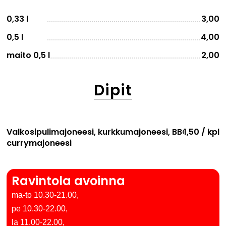
0,33 l
3,00
0,5 l
4,00
maito 0,5 l
2,00
Dipit
Valkosipulimajoneesi, kurkkumajoneesi, BBQ,
1,50 / kpl
currymajoneesi
Ravintola avoinna
ma-to 10.30-21.00,
pe 10.30-22.00,
la 11.00-22.00,