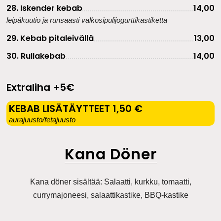
28. Iskender kebab
14,00
leipäkuutio ja runsaasti valkosipulijogurttikastiketta
29. Kebab pitaleivällä
13,00
30. Rullakebab
14,00
Extraliha +5€​
KEBAB LISÄTÄYTTEET 1,50 €
aurajuusto/fetajuusto
Kana Döner
Kana döner sisältää: Salaatti, kurkku, tomaatti,
currymajoneesi, salaattikastike, BBQ-kastike