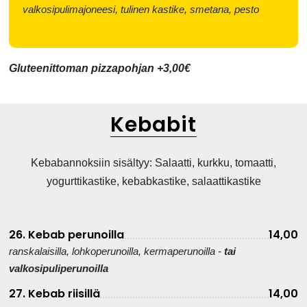
valkosipulimajoneesi, tulinen kastike, smetana, pesto
Gluteenittoman pizzapohjan +3,00€
Kebabit
Kebabannoksiin sisältyy: Salaatti, kurkku, tomaatti,
yogurttikastike, kebabkastike, salaattikastike
26. Kebab perunoilla
14,00
ranskalaisilla, lohkoperunoilla, kermaperunoilla -
tai
valkosipuliperunoilla
27. Kebab riisillä
14,00