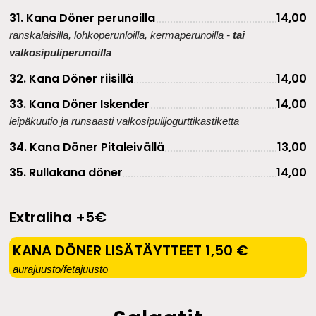
31. Kana Döner perunoilla
14,00
ranskalaisilla, lohkoperunloilla, kermaperunoilla -
tai
valkosipuliperunoilla
32. Kana Döner riisillä
14,00
33. Kana Döner Iskender
14,00
leipäkuutio ja runsaasti valkosipulijogurttikastiketta
34. Kana Döner Pitaleivällä
13,00
35. Rullakana döner
14,00
Extraliha +5€​
KANA DÖNER LISÄTÄYTTEET 1,50 €
aurajuusto/fetajuusto