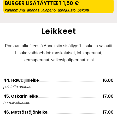
BURGER LISÄTÄYTTEET 1,50 €
kananmuna, ananas, jalapeno, aurajuusto, pekoni
Leikkeet
Porsaan ulkofileestä Annoksiin sisältyy: 1 lisuke ja salaatti
Lisuke vaihtoehdot: ranskalaiset, lohkoperunat,
kermaperunat, valkosipuliperunat, riisi
44. Hawaijinleike
16,00
paistettu ananas
45. Oskarin leike
17,00
bernaisekastike
46. Metsästäjänleike
17,00