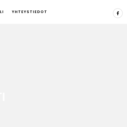
LI
YHTEYSTIEDOT
I