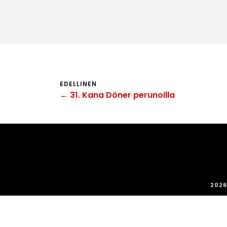
EDELLINEN
← 31. Kana Döner perunoilla
2026