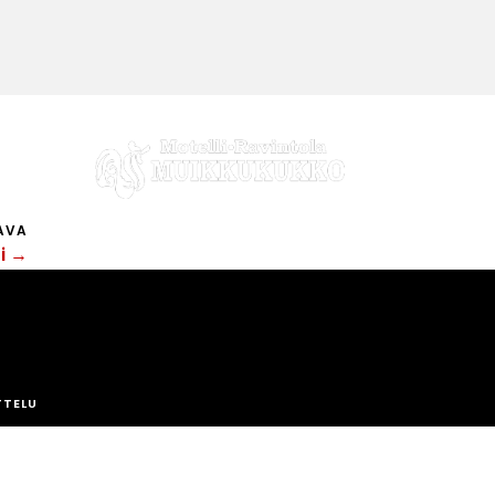
AVA
ti →
TTELU