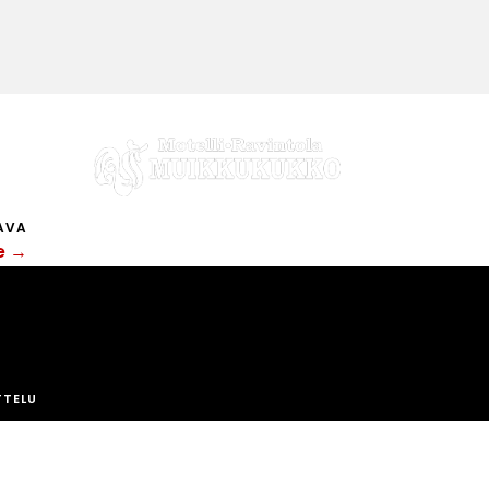
AVA
ke →
TTELU