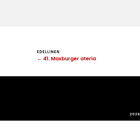
EDELLINEN
← 41. Maxburger ateria
2026