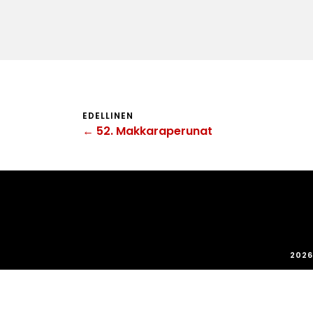
EDELLINEN
← 52. Makkaraperunat
2026