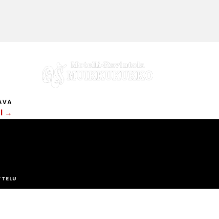
AVA
 l →
TTELU