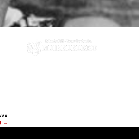
AVA
t →