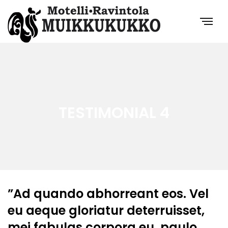
TESTIMONIAL 4
”Ad quando abhorreant eos. Vel
eu aeque gloriatur deterruisset,
mei fabulas corpora eu, paulo