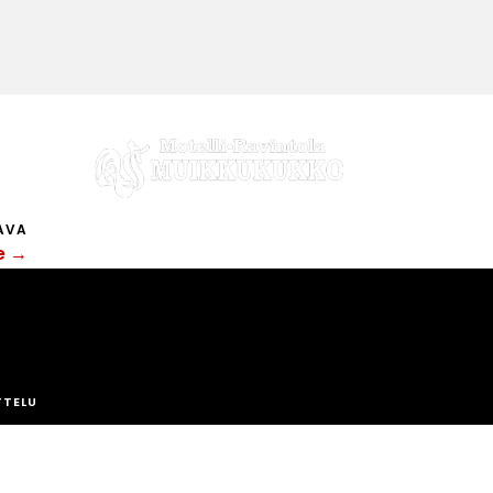
AVA
re →
TTELU